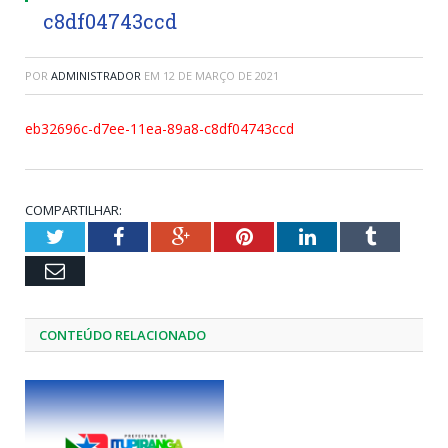
c8df04743ccd
POR
ADMINISTRADOR
EM
12 DE MARÇO DE 2021
eb32696c-d7ee-11ea-89a8-c8df04743ccd
COMPARTILHAR:
Twitter
Facebook
Google+
Pinterest
LinkedIn
Tumblr
Email
CONTEÚDO RELACIONADO