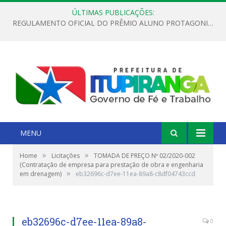
ÚLTIMAS PUBLICAÇÕES:
REGULAMENTO OFICIAL DO PRÊMIO ALUNO PROTAGONISTA – EDIÇÃO 2026
MENU
»
»
Home
Licitações
TOMADA DE PREÇO Nº 02/2020-002
(Contratação de empresa para prestação de obra e engenharia
»
em drenagem)
eb32696c-d7ee-11ea-89a8-c8df04743ccd
eb32696c-d7ee-11ea-89a8-
0