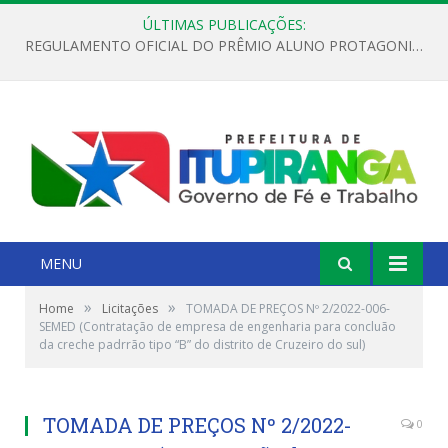
ÚLTIMAS PUBLICAÇÕES:
REGULAMENTO OFICIAL DO PRÊMIO ALUNO PROTAGONISTA – EDIÇÃO 2026
MENU
»
»
Home
Licitações
TOMADA DE PREÇOS Nº 2/2022-006-
SEMED (Contratação de empresa de engenharia para concluão
da creche padrrão tipo “B” do distrito de Cruzeiro do sul)
TOMADA DE PREÇOS Nº 2/2022-
0