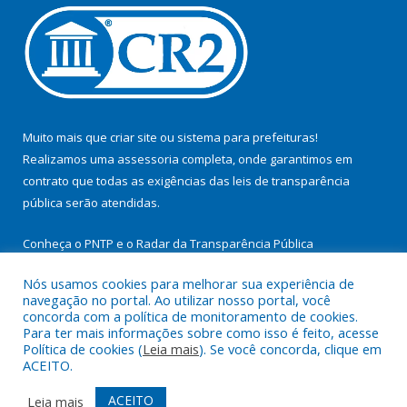
Muito mais que
criar site
ou
sistema para prefeituras
!
Realizamos uma
assessoria
completa, onde garantimos em
contrato que todas as exigências das
leis de transparência
pública
serão atendidas.
Conheça o
PNTP
e o
Radar da Transparência Pública
Nós usamos cookies para melhorar sua experiência de
navegação no portal. Ao utilizar nosso portal, você
concorda com a política de monitoramento de cookies.
Para ter mais informações sobre como isso é feito, acesse
Todos os direitos reservados a Prefeitura Municipal de
Política de cookies (
Leia mais
). Se você concorda, clique em
Itupiranga.
ACEITO.
Mapa do Site
Acessar Área Administrativa
ACEITO
Leia mais