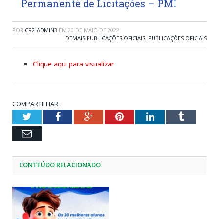
Permanente de Licitações – PMI
POR
CR2-ADMIN3
EM
20 DE MAIO DE 2022
DEMAIS PUBLICAÇÕES OFICIAIS
,
PUBLICAÇÕES OFICIAIS
Clique aqui para visualizar
COMPARTILHAR:
Twitter
Facebook
Google+
Pinterest
LinkedIn
Tumblr
Email
CONTEÚDO RELACIONADO