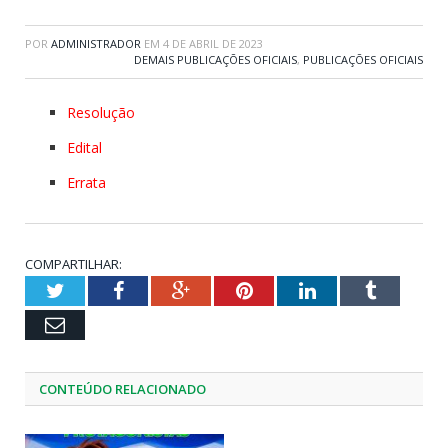
POR
ADMINISTRADOR
EM
4 DE ABRIL DE 2023
DEMAIS PUBLICAÇÕES OFICIAIS
,
PUBLICAÇÕES OFICIAIS
Resolução
Edital
Errata
COMPARTILHAR:
Twitter
Facebook
Google+
Pinterest
LinkedIn
Tumblr
Email
CONTEÚDO RELACIONADO