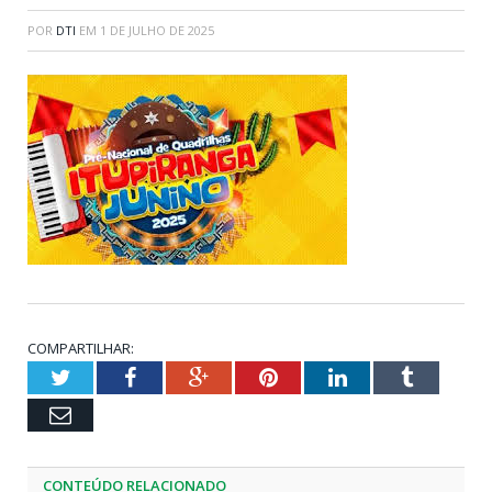
POR
DTI
EM
1 DE JULHO DE 2025
COMPARTILHAR:
Twitter
Facebook
Google+
Pinterest
LinkedIn
Tumblr
Email
CONTEÚDO RELACIONADO