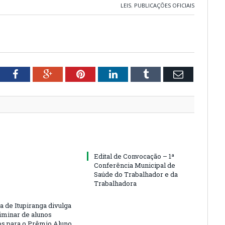
LEIS
,
PUBLICAÇÕES OFICIAIS
tter
Facebook
Google+
Pinterest
LinkedIn
Tumblr
Email
Edital de Convocação – 1ª
Conferência Municipal de
Saúde do Trabalhador e da
Trabalhadora
a de Itupiranga divulga
liminar de alunos
s para o Prêmio Aluno