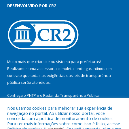
DESENVOLVIDO POR CR2
Muito mais que
criar site
ou
sistema para prefeituras
!
Realizamos uma
assessoria
completa, onde garantimos em
contrato que todas as exigências das
leis de transparência
pública
serão atendidas.
Conheça o
PNTP
e o
Radar da Transparência Pública
Nós usamos cookies para melhorar sua experiência de
navegação no portal. Ao utilizar nosso portal, você
concorda com a política de monitoramento de cookies.
Para ter mais informações sobre como isso é feito, acesse
Todos os direitos reservados a Prefeitura Municipal de
Política de cookies (
Leia mais
). Se você concorda, clique em