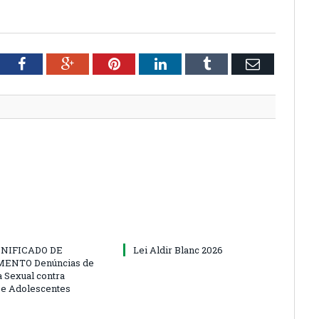
tter
Facebook
Google+
Pinterest
LinkedIn
Tumblr
Email
NIFICADO DE
Lei Aldir Blanc 2026
ENTO Denúncias de
a Sexual contra
 e Adolescentes