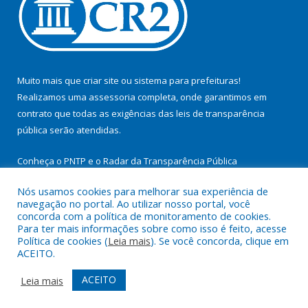
Muito mais que
criar site
ou
sistema para prefeituras
!
Realizamos uma
assessoria
completa, onde garantimos em
contrato que todas as exigências das
leis de transparência
pública
serão atendidas.
Conheça o
PNTP
e o
Radar da Transparência Pública
Nós usamos cookies para melhorar sua experiência de
navegação no portal. Ao utilizar nosso portal, você
concorda com a política de monitoramento de cookies.
Para ter mais informações sobre como isso é feito, acesse
Todos os direitos reservados a Prefeitura Municipal de
Política de cookies (
Leia mais
). Se você concorda, clique em
Itupiranga.
ACEITO.
Mapa do Site
Acessar Área Administrativa
ACEITO
Leia mais
Acessar Webmail