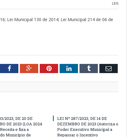
LEIS
016; Lei Municipal 130 de 2014; Lei Municipal 214 de 06 de
tter
Facebook
Google+
Pinterest
LinkedIn
Tumblr
Email
83/2023, DE 20 DE
LEI Nº 287/2023, DE 14 DE
O DE 2023 (LOA 2024
DEZEMBRO DE 2023 (Autoriza o
Receita e fixa a
Poder Executivo Municipal a
do Município de
Repassar o Incentivo