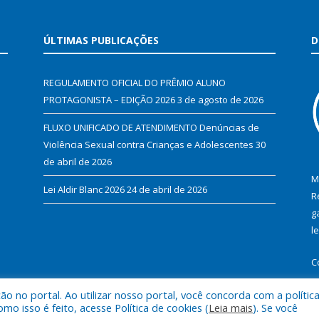
ÚLTIMAS PUBLICAÇÕES
D
REGULAMENTO OFICIAL DO PRÊMIO ALUNO
PROTAGONISTA – EDIÇÃO 2026
3 de agosto de 2026
FLUXO UNIFICADO DE ATENDIMENTO Denúncias de
Violência Sexual contra Crianças e Adolescentes
30
de abril de 2026
M
Lei Aldir Blanc 2026
24 de abril de 2026
R
g
l
C
 no portal. Ao utilizar nosso portal, você concorda com a polític
 isso é feito, acesse Política de cookies (
Leia mais
). Se você