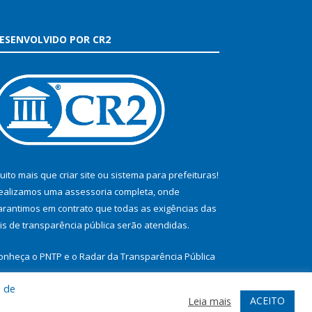
ESENVOLVIDO POR CR2
uito mais que
criar site
ou
sistema para prefeituras
!
ealizamos uma
assessoria
completa, onde
arantimos em contrato que todas as exigências das
eis de transparência pública
serão atendidas.
onheça o
PNTP
e o
Radar da Transparência Pública
a de
ACEITO
Leia mais