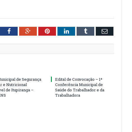
tter
Facebook
Google+
Pinterest
LinkedIn
Tumblr
Email
Municipal de Segurança
Edital de Convocação – 1ª
r e Nutricional
Conferência Municipal de
el de Itupiranga –
Saúde do Trabalhador e da
ANS
Trabalhadora