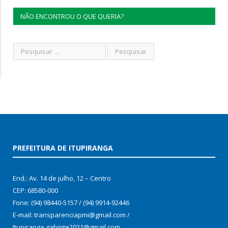
NÃO ENCONTROU O QUE QUERIA?
PREFEITURA DE ITUPIRANGA
End.: Av. 14 de julho, 12 – Centro
CEP: 68580-000
Fone: (94) 98440-5157 / (94) 9914-92446
E-mail: transparenciapmi@gmail.com /
Itupiranga.gabinte2021@gmail.com