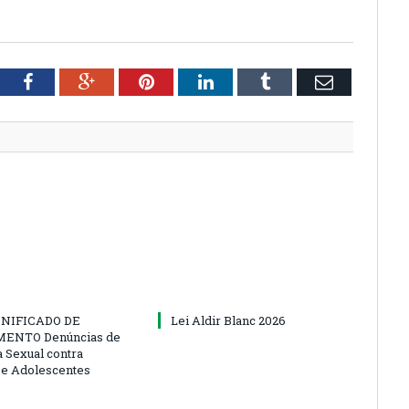
tter
Facebook
Google+
Pinterest
LinkedIn
Tumblr
Email
NIFICADO DE
Lei Aldir Blanc 2026
ENTO Denúncias de
a Sexual contra
 e Adolescentes