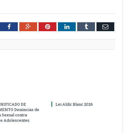
tter
Facebook
Google+
Pinterest
LinkedIn
Tumblr
Email
NIFICADO DE
Lei Aldir Blanc 2026
ENTO Denúncias de
a Sexual contra
 e Adolescentes