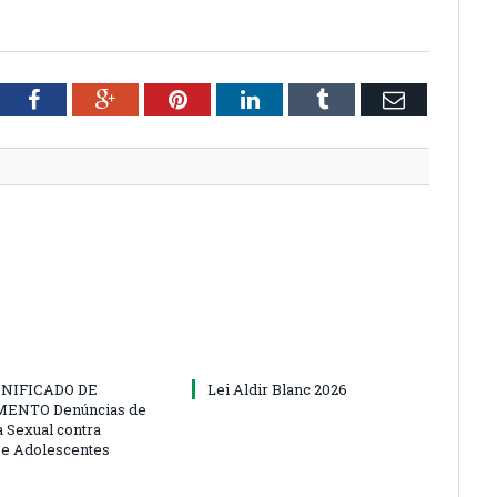
tter
Facebook
Google+
Pinterest
LinkedIn
Tumblr
Email
NIFICADO DE
Lei Aldir Blanc 2026
ENTO Denúncias de
a Sexual contra
 e Adolescentes