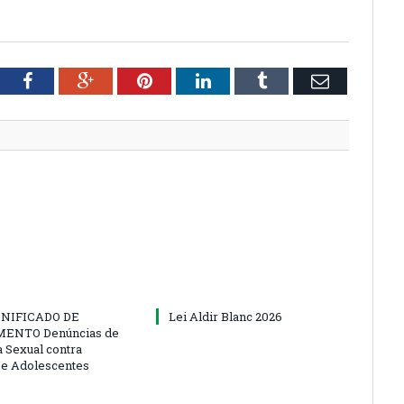
tter
Facebook
Google+
Pinterest
LinkedIn
Tumblr
Email
NIFICADO DE
Lei Aldir Blanc 2026
ENTO Denúncias de
a Sexual contra
 e Adolescentes