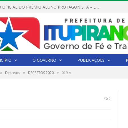
REGULAMENTO OFICIAL DO PRÊMIO ALUNO PROTAGONISTA – EDIÇÃO 2026
CÍPIO
O GOVERNO
PUBLICAÇÕES
»
»
»
Decretos
DECRETOS 2020
019-A
0